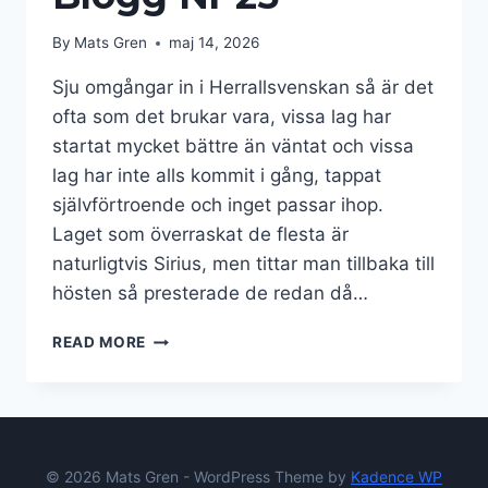
By
Mats Gren
maj 14, 2026
Sju omgångar in i Herrallsvenskan så är det
ofta som det brukar vara, vissa lag har
startat mycket bättre än väntat och vissa
lag har inte alls kommit i gång, tappat
självförtroende och inget passar ihop.
Laget som överraskat de flesta är
naturligtvis Sirius, men tittar man tillbaka till
hösten så presterade de redan då…
BLOGG
READ MORE
NR
25
© 2026 Mats Gren - WordPress Theme by
Kadence WP